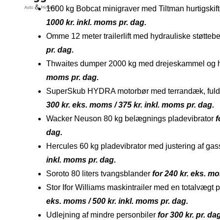
1600 kg Bobcat minigraver med Tiltman hurtigskift
1000 kr. inkl. moms pr. dag.
Omme 12 meter trailerlift med hydrauliske støtteb
pr. dag.
Thwaites dumper 2000 kg med drejeskammel og h
moms pr. dag.
SuperSkub HYDRA motorbør med terrandæk, fuld h
300 kr. eks. moms / 375 kr. inkl. moms pr. dag.
Wacker Neuson 80 kg belægnings pladevibrator
f
dag.
Hercules 60 kg pladevibrator med justering af ga
inkl. moms pr. dag.
Soroto 80 liters tvangsblander
for 240 kr. eks. mo
Stor Ifor Williams maskintrailer med en totalvægt
eks. moms / 500 kr. inkl. moms pr. dag.
Udlejning af mindre personbiler
for 300 kr. pr. da