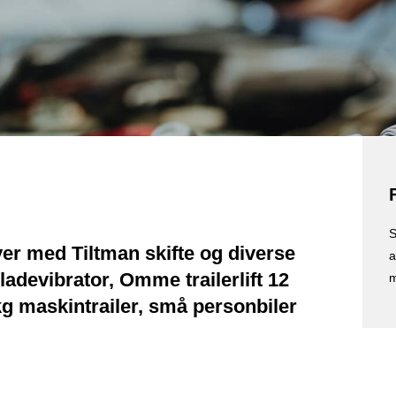
S
ver med Tiltman skifte og diverse
a
pladevibrator, Omme trailerlift 12
m
g maskintrailer, små personbiler