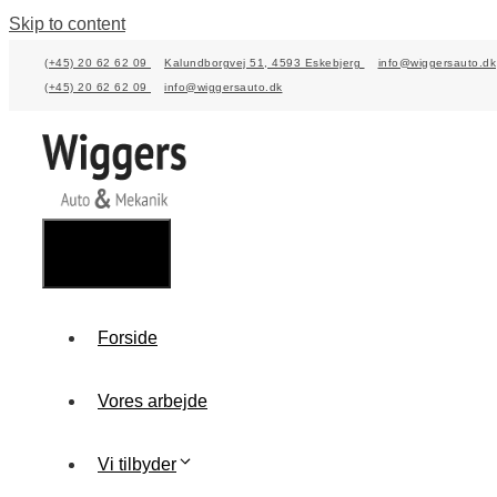
Skip to content
(+45) 20 62 62 09
Kalundborgvej 51, 4593 Eskebjerg
info@wiggersauto.dk
(+45) 20 62 62 09
info@wiggersauto.dk
Menu
Forside
Vores arbejde
Vi tilbyder