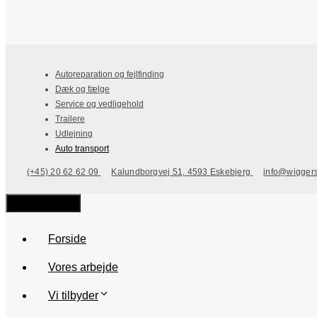
Autoreparation og fejlfinding
Dæk og fælge
Service og vedligehold
Trailere
Udlejning
Auto transport
(+45) 20 62 62 09
Kalundborgvej 51, 4593 Eskebjerg
info@wiggers
Close
Forside
Vores arbejde
Vi tilbyder