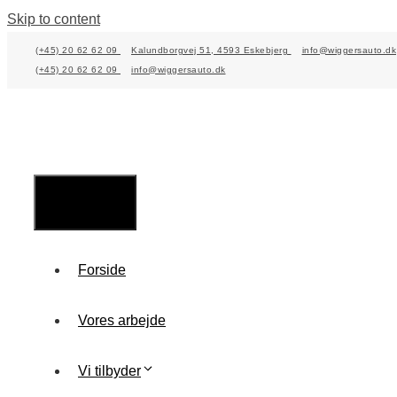
Skip to content
(+45) 20 62 62 09
Kalundborgvej 51, 4593 Eskebjerg
info@wiggersauto.dk
(+45) 20 62 62 09
info@wiggersauto.dk
Menu
Forside
Vores arbejde
Vi tilbyder