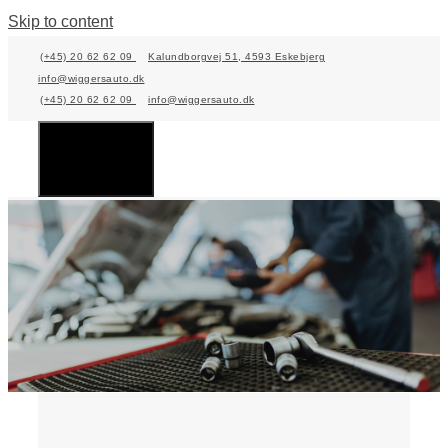
Skip to content
(+45) 20 62 62 09
Kalundborgvej 51, 4593 Eskebjerg
info@wiggersauto.dk
(+45) 20 62 62 09
info@wiggersauto.dk
Menu